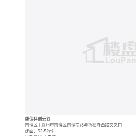
康佳科创云谷
南谯区 | 滁州市南谯区南谯南路与祈福寺西路交叉口
建面：52-52㎡