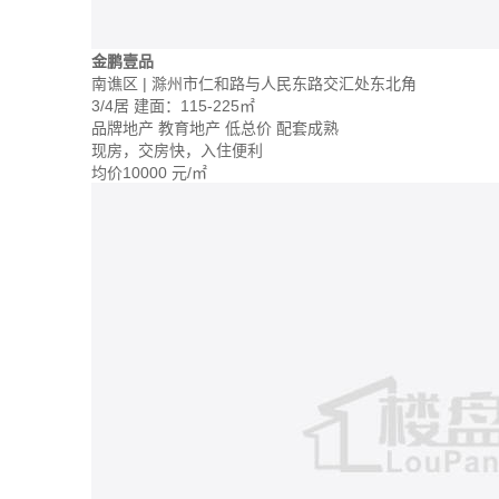
金鹏壹品
南谯区 | 滁州市仁和路与人民东路交汇处东北角
3/4居
建面：115-225㎡
品牌地产
教育地产
低总价
配套成熟
现房，交房快，入住便利
均价
10000
元/㎡