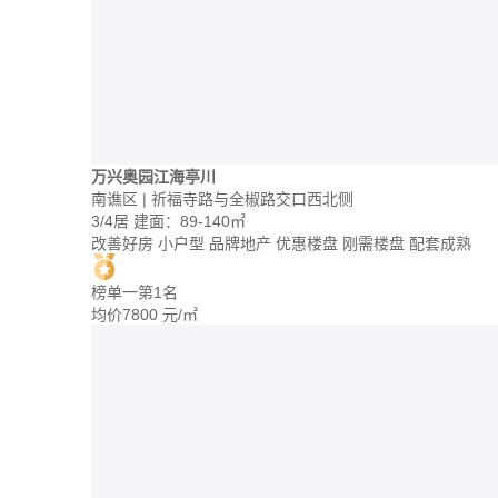
万兴奥园江海亭川
南谯区 | 祈福寺路与全椒路交口西北侧
3/4居
建面：89-140㎡
改善好房
小户型
品牌地产
优惠楼盘
刚需楼盘
配套成熟
榜单一第1名
均价
7800
元/㎡