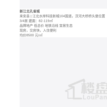
新江北孔雀城
来安县 | 江北水岸科技新城104国道，汊河大桥桥头堡位置
3/4居
建面：82-119㎡
品牌地产
低总价
地铁沿线
宜居生态
现房，交房快，入住便利
均价
8500
元/㎡