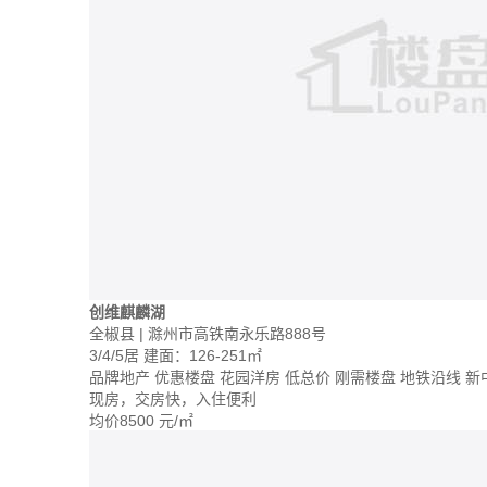
创维麒麟湖
全椒县 | 滁州市高铁南永乐路888号
3/4/5居
建面：126-251㎡
品牌地产
优惠楼盘
花园洋房
低总价
刚需楼盘
地铁沿线
新
现房，交房快，入住便利
均价
8500
元/㎡