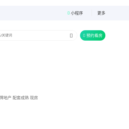
小程序
更多


预约看房

牌地产
配套成熟
现房