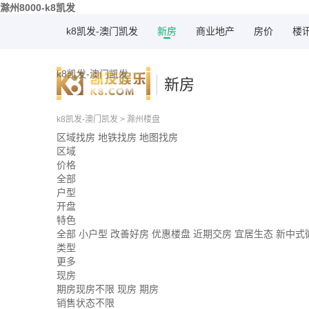
滁州8000-k8凯发
k8凯发-澳门凯发
新房
商业地产
房价
楼
k8凯发-澳门凯发
新房
k8凯发-澳门凯发
>
滁州楼盘
区域找房
地铁找房
地图找房
区域
价格
全部
户型
开盘
特色
全部
小户型
改善好房
优惠楼盘
近期交房
宜居生态
新中式
类型
更多
现房
期房现房不限
现房
期房
销售状态不限