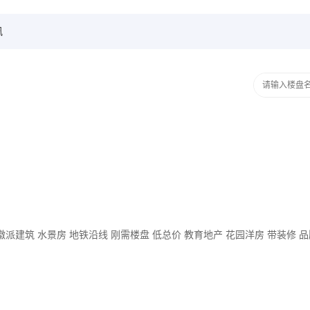
讯
徽派建筑
水景房
地铁沿线
刚需楼盘
低总价
教育地产
花园洋房
带装修
品