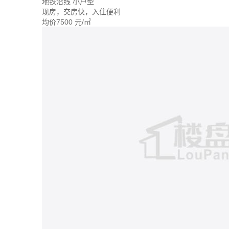
地铁沿线
小户型
现房，交房快，入住便利
均价
7500
元/㎡