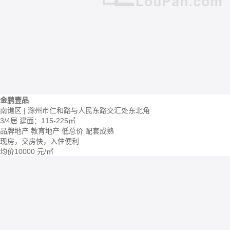
金鹏壹品
南谯区 | 滁州市仁和路与人民东路交汇处东北角
3/4居
建面：115-225㎡
品牌地产
教育地产
低总价
配套成熟
现房，交房快，入住便利
均价
10000
元/㎡