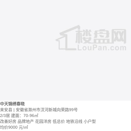
中天锦绣春晓
来安县 | 安徽省滁州市汊河新城向荣路99号
2/3居
建面：70-96㎡
改善好房
品牌地产
花园洋房
低总价
地铁沿线
小户型
均价
9000
元/㎡