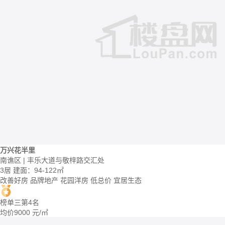
万兴花半里
南谯区 | 丰乐大道与敬梓路交汇处
3居
建面：94-122㎡
改善好房
品牌地产
花园洋房
低总价
宜居生态
榜单三第4名
均价
9000
元/㎡