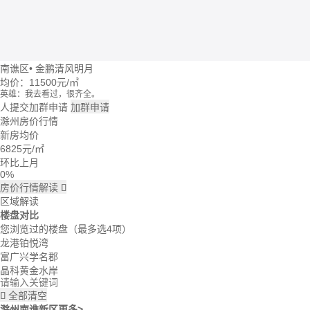
南谯区
•
金鹏清风明月
均价：
11500元/㎡
英雄：我去看过，很齐全。
牛转乾坤：这个楼盘价格波动大么？
人提交加群申请
加群申请
回忆：我建议你们去楼盘看看。
滁州房价行情
大头：也可以直接咨询置业管家。
新房均价
吃了么：什么时候大家一起去看看。
6825
元/㎡
蓝天：上周我已经签合同了。
雪花飘飘：好的呢。
环比上月
0%
房价行情解读

区域解读
楼盘对比
您浏览过的楼盘
（最多选4项）
龙港铂悦湾
富广兴学名郡
晶科黄金水岸
全部清空

滁州南谯新区
更多>