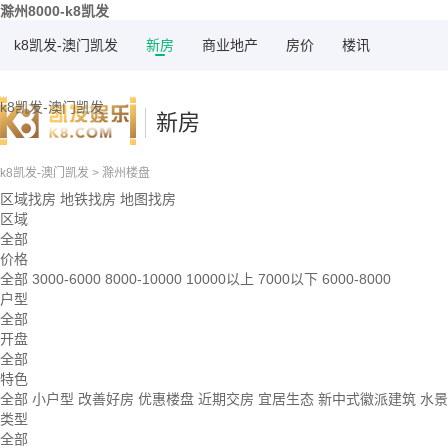
滁州8000-k8凯发
k8凯发-澳门凯发
新房
商业地产
房价
楼讯
k8凯发-澳门凯发
新房
k8凯发-澳门凯发
>
滁州楼盘
区域找房
地铁找房
地图找房
区域
全部
价格
全部
3000-6000
8000-10000
10000以上
7000以下
6000-8000
户型
全部
开盘
全部
特色
全部
小户型
改善好房
优惠楼盘
近期交房
宜居生态
新中式徽派建筑
水
类型
全部