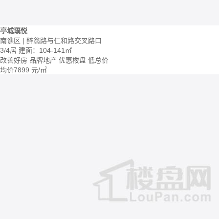
亭城璞悦
南谯区 | 醉翁路与仁和路交叉路口
3/4居
建面：104-141㎡
改善好房
品牌地产
优惠楼盘
低总价
均价
7899
元/㎡