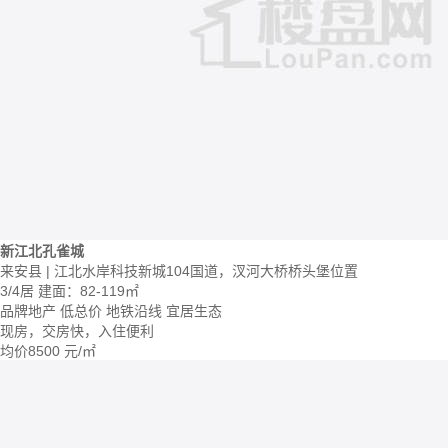
新江北孔雀城
来安县 | 江北水岸科技新城104国道，汊河大桥桥头堡位置
3/4居
建面：82-119㎡
品牌地产
低总价
地铁沿线
宜居生态
现房，交房快，入住便利
均价
8500
元/㎡