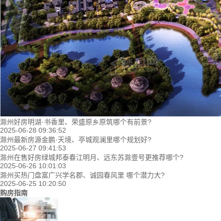
滁州好房明湖·书香里、荣盛原乡原筑哪个有前景?
2025-06-28 09:36:52
滁州最新房源金鹏·天境、亭城观澜里哪个规划好?
2025-06-27 09:41:53
滁州在售好房绿城邦泰春江明月、远东苏滁壹号更推荐哪个?
2025-06-26 10:01:03
滁州买热门盘富广兴学名郡、诚园春风里 哪个潜力大?
2025-06-25 10:20:50
购房指南