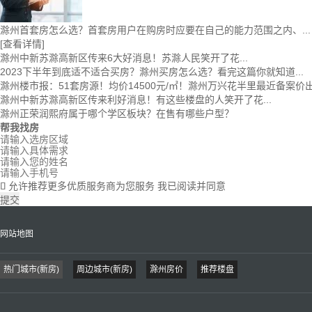
滁州首套房怎么选？首套房用户在购房时应要在自己的能力范围之内、...
[查看详情]
滁州中新苏滁高新区传来6大好消息！苏滁人民笑开了花...
2023下半年到底适不适合买房？滁州买房怎么选？看完这篇你就知道...
滁州楼市报：51套房源！均价14500元/㎡！滁州万兴花半里最近备案价
滁州中新苏滁高新区传来利好消息！有这些楼盘的人笑开了花...
滁州正荣润熙府属于哪个学区板块？在售有哪些户型？
帮我找房
允许推荐更多优质服务商为您服务
我已阅读并同意

提交
网站地图
热门城市(新房)
周边城市(新房)
滁州房价
推荐楼盘