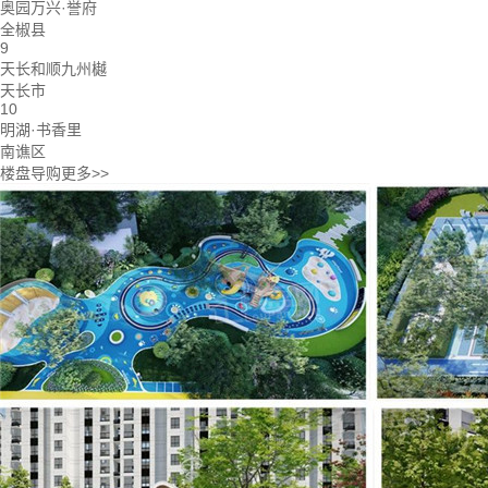
奥园万兴·誉府
全椒县
9
天长和顺九州樾
天长市
10
明湖·书香里
南谯区
楼盘导购
更多>>