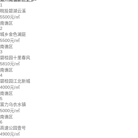
1
皖投碧湖云溪
5500元/㎡
南谯区
2
城乡金色澜庭
5500元/㎡
南谯区
3
碧桂园十里春风
5810元/㎡
南谯区
4
碧桂园江北新城
4000元/㎡
南谯区
5
富力乌衣水镇
5000元/㎡
南谯区
6
高速公园壹号
4900元/㎡