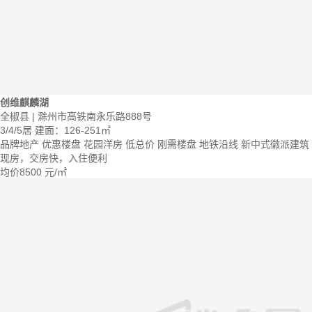
创维麒麟湖
全椒县 | 滁州市高铁南永乐路888号
3/4/5居
建面：126-251㎡
品牌地产
优惠楼盘
花园洋房
低总价
刚需楼盘
地铁沿线
新中式徽派建筑
现房，交房快，入住便利
均价
8500
元/㎡