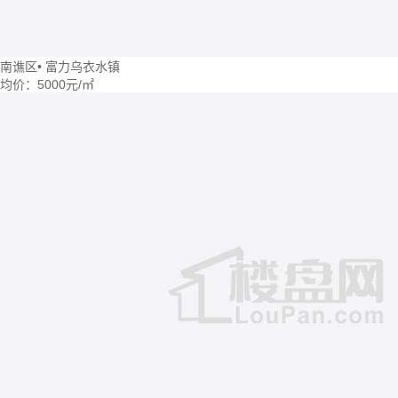
南谯区
•
富力乌衣水镇
均价：
5000元/㎡