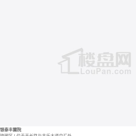
银泰丰麓院
琅琊区 | 位于天长路与丰乐大道交汇处