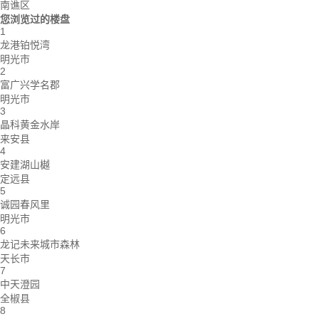
南谯区
您浏览过的楼盘
1
龙港铂悦湾
明光市
2
富广兴学名郡
明光市
3
晶科黄金水岸
来安县
4
安建湖山樾
定远县
5
诚园春风里
明光市
6
龙记未来城市森林
天长市
7
中天澄园
全椒县
8