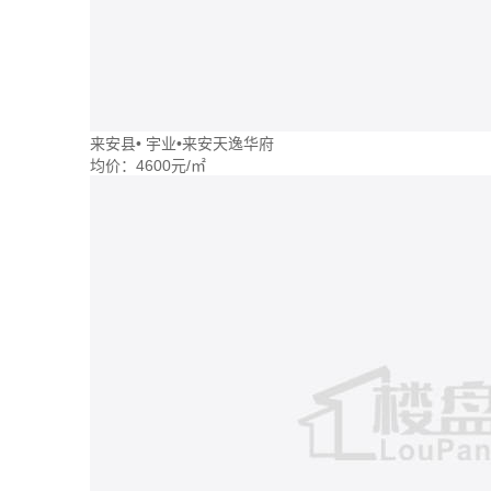
来安县
•
宇业•来安天逸华府
均价：
4600元/㎡