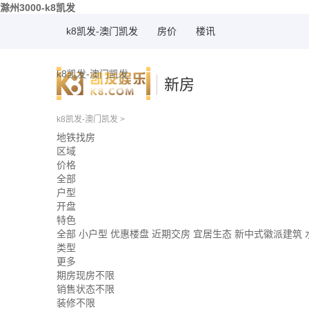
滁州3000-k8凯发
k8凯发-澳门凯发
房价
楼讯
k8凯发-澳门凯发
新房
k8凯发-澳门凯发
>
地铁找房
区域
价格
全部
户型
开盘
特色
全部
小户型
优惠楼盘
近期交房
宜居生态
新中式徽派建筑
类型
更多
期房现房不限
销售状态不限
装修不限