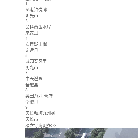
1
龙港铂悦湾
明光市
3
晶科黄金水岸
来安县
4
安建湖山樾
定远县
5
诚园春风里
明光市
7
中天澄园
全椒县
8
奥园万兴·誉府
全椒县
9
天长和顺九州樾
天长市
楼盘导购
更多>>