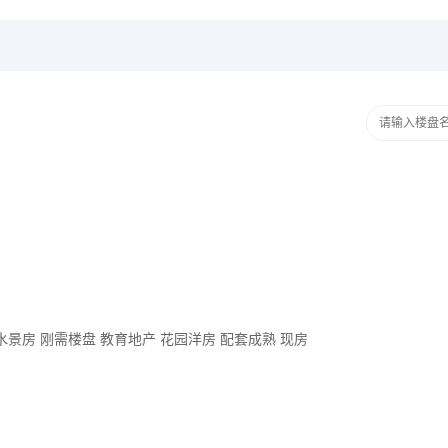
水景房
刚需楼盘
教育地产
花园洋房
配套成熟
现房