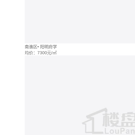
南谯区
•
阳明府学
均价：
7300元/㎡