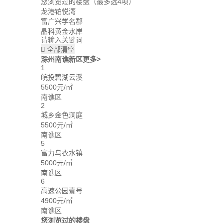
您浏览过的楼盘
（最多选4项）
龙港铂悦湾
富广兴学名郡
晶科黄金水岸
全部清空

滁州南谯新区
更多>
1
皖投碧湖云溪
5500元/㎡
南谯区
2
城乡金色澜庭
5500元/㎡
南谯区
5
富力乌衣水镇
5000元/㎡
南谯区
6
高速公园壹号
4900元/㎡
南谯区
您浏览过的楼盘