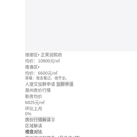
琅琊区
•
正荣润熙府
均价：
10800元/㎡
南谯区
•
均价：
6600元/㎡
英雄：我去看过，很齐全。
牛转乾坤：这个楼盘价格波动大么？
人提交加群申请
加群申请
回忆：我建议你们去楼盘看看。
滁州房价行情
大头：也可以直接咨询置业管家。
新房均价
吃了么：什么时候大家一起去看看。
6825
元/㎡
蓝天：上周我已经签合同了。
雪花飘飘：好的呢。
环比上月
0%
房价行情解读

区域解读
楼盘对比