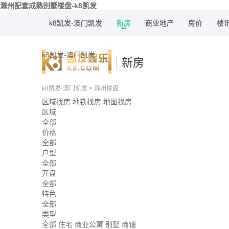
滁州配套成熟别墅楼盘-k8凯发
k8凯发-澳门凯发
新房
商业地产
房价
楼
k8凯发-澳门凯发
新房
k8凯发-澳门凯发
>
滁州楼盘
区域找房
地铁找房
地图找房
区域
全部
价格
全部
户型
全部
开盘
全部
特色
全部
类型
全部
住宅
商业公寓
别墅
商铺