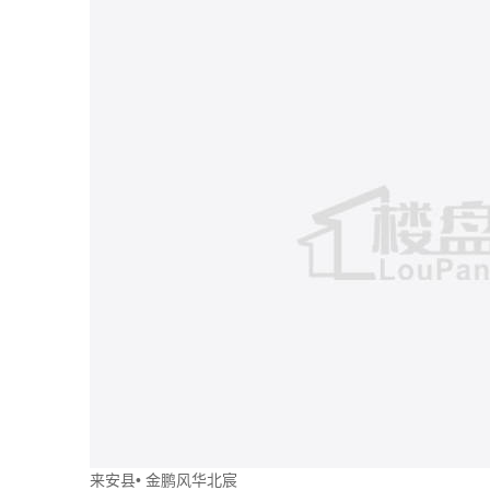
来安县
•
金鹏风华北宸