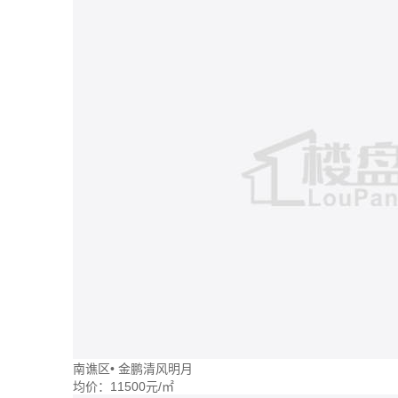
南谯区
•
金鹏清风明月
均价：
11500元/㎡