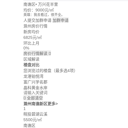
南谯区
•
万兴花半里
均价：
9000元/㎡
英雄：我去看过，很齐全。
牛转乾坤：这个楼盘价格波动大么？
人提交加群申请
加群申请
回忆：我建议你们去楼盘看看。
滁州房价行情
大头：也可以直接咨询置业管家。
新房均价
吃了么：什么时候大家一起去看看。
6825
元/㎡
蓝天：上周我已经签合同了。
雪花飘飘：好的呢。
环比上月
0%
房价行情解读

区域解读
楼盘对比
您浏览过的楼盘
（最多选4项）
龙港铂悦湾
富广兴学名郡
晶科黄金水岸
全部清空

滁州南谯新区
更多>
1
皖投碧湖云溪
5500元/㎡
南谯区