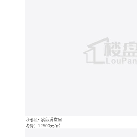
琅琊区
•
紫薇满堂里
均价：
12500元/㎡