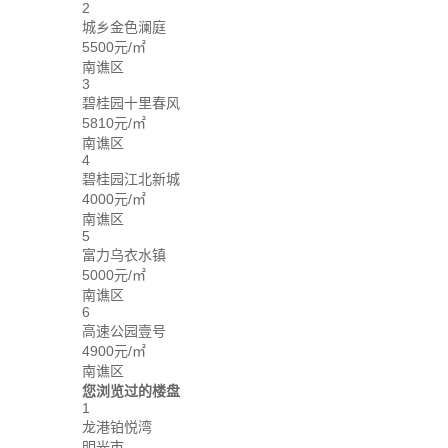
2
城乡金色澜庭
5500元/㎡
南谯区
3
碧桂园十里春风
5810元/㎡
南谯区
4
碧桂园江北新城
4000元/㎡
南谯区
5
富力乌衣水镇
5000元/㎡
南谯区
6
高速公园壹号
4900元/㎡
南谯区
您浏览过的楼盘
1
龙港铂悦湾
明光市