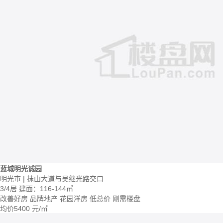
蓝城明光诚园
明光市 | 抹山大道与吴继光路交口
3/4居
建面：116-144㎡
改善好房
品牌地产
花园洋房
低总价
刚需楼盘
均价
5400
元/㎡