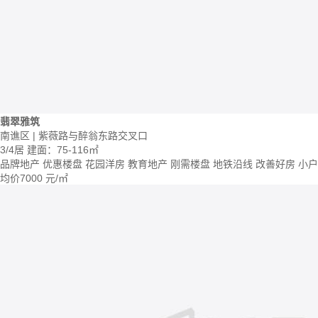
翡翠雅筑
南谯区 | 紫薇路与醉翁东路交叉口
3/4居
建面：75-116㎡
品牌地产
优惠楼盘
花园洋房
教育地产
刚需楼盘
地铁沿线
改善好房
小户
均价
7000
元/㎡