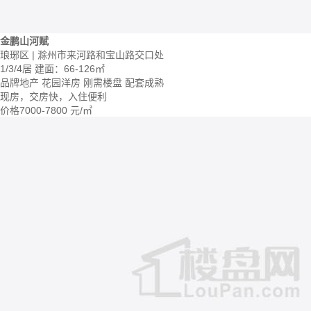
金鹏山河赋
琅琊区 | 滁州市来河路和宝山路交口处
1/3/4居
建面：66-126㎡
品牌地产
花园洋房
刚需楼盘
配套成熟
现房，交房快，入住便利
价格
7000-7800
元/㎡