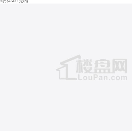
均价
4600
元/㎡