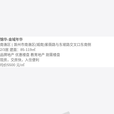
锦华-金域年华
南谯区 | 滁州市南谯区(城南)紫薇路与东坡路交叉口东南侧
2/3居
建面：85-119㎡
品牌地产
优惠楼盘
教育地产
刚需楼盘
现房，交房快，入住便利
均价
5500
元/㎡