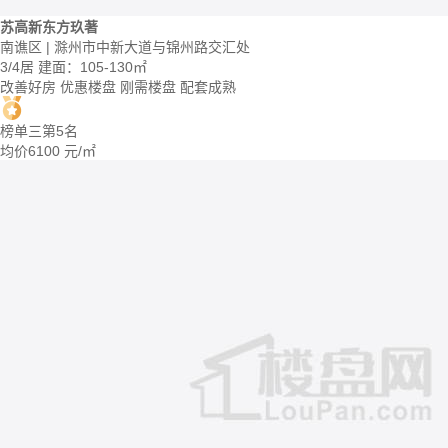
苏高新东方玖著
南谯区 | 滁州市中新大道与锦州路交汇处
3/4居
建面：105-130㎡
改善好房
优惠楼盘
刚需楼盘
配套成熟
榜单三第5名
均价
6100
元/㎡