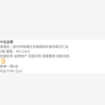
中丞品著
南谯区 | 滁州市南谯区全椒路和祈福寺路交汇处
3居
建面：98-119㎡
改善好房
品牌地产
花园洋房
刚需楼盘
地铁沿线
榜单一第5名
均价
7500
元/㎡