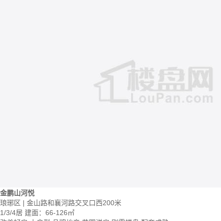
金鹏山河悦
琅琊区 | 金山路和襄河路交叉口西200米
1/3/4居
建面：66-126㎡