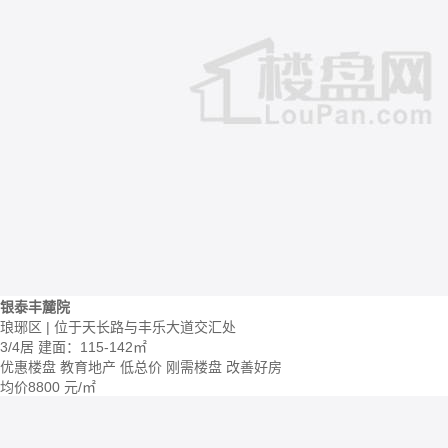
银泰丰麓院
琅琊区 | 位于天长路与丰乐大道交汇处
3/4居
建面：115-142㎡
优惠楼盘
教育地产
低总价
刚需楼盘
改善好房
均价
8800
元/㎡