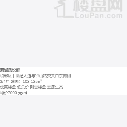
聚诚凤悦府
琅琊区 | 世纪大道与钟山路交叉口东南侧
3/4居
建面：102-125㎡
优惠楼盘
低总价
刚需楼盘
宜居生态
均价
7000
元/㎡