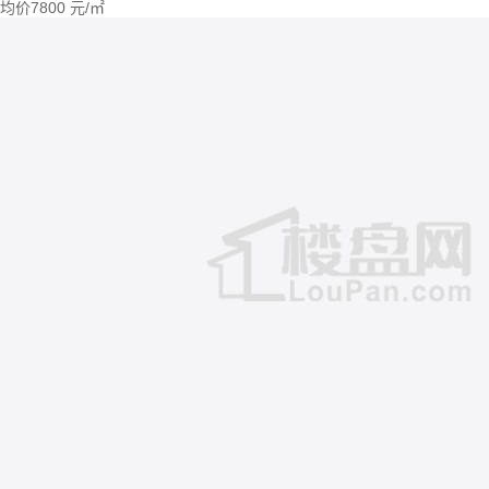
均价
7800
元/㎡