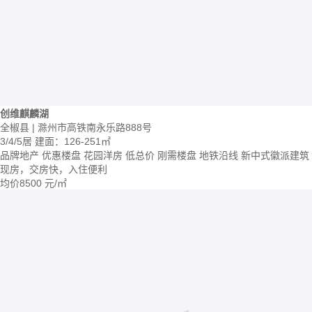
创维麒麟湖
全椒县 | 滁州市高铁南永乐路888号
3/4/5居
建面：126-251㎡
品牌地产
优惠楼盘
花园洋房
低总价
刚需楼盘
地铁沿线
新中式徽派建筑
现房，交房快，入住便利
均价
8500
元/㎡