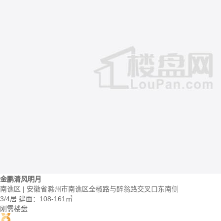
金鹏清风明月
南谯区 | 安徽省滁州市南谯区全椒路与醉翁路交叉口东南侧
3/4居
建面：108-161㎡
刚需楼盘