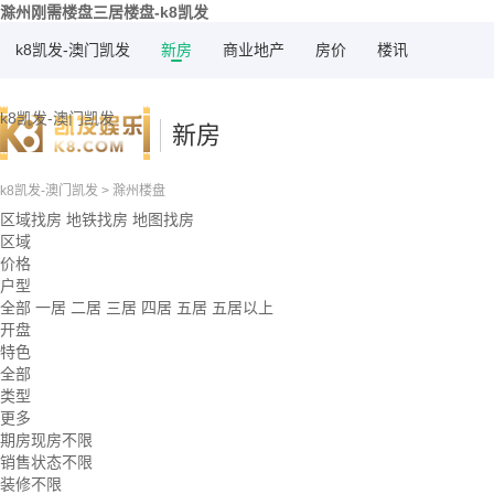
滁州刚需楼盘三居楼盘-k8凯发
k8凯发-澳门凯发
新房
商业地产
房价
楼讯
k8凯发-澳门凯发
新房
k8凯发-澳门凯发
>
滁州楼盘
区域找房
地铁找房
地图找房
区域
价格
户型
全部
一居
二居
三居
四居
五居
五居以上
开盘
特色
全部
类型
更多
期房现房不限
销售状态不限
装修不限