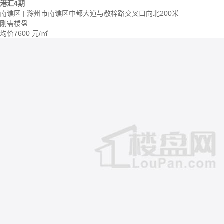
港汇4期
南谯区 | 滁州市南谯区中都大道与敬梓路交叉口向北200米
刚需楼盘
均价
7600
元/㎡