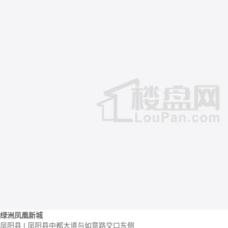
绿洲凤凰新城
凤阳县 | 凤阳县中都大道与如意路交口东侧