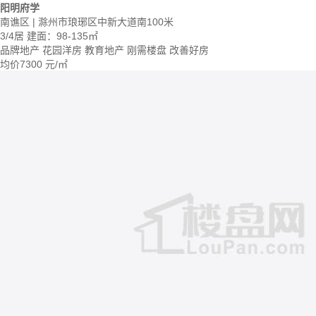
阳明府学
南谯区 | 滁州市琅琊区中新大道南100米
3/4居
建面：98-135㎡
品牌地产
花园洋房
教育地产
刚需楼盘
改善好房
均价
7300
元/㎡