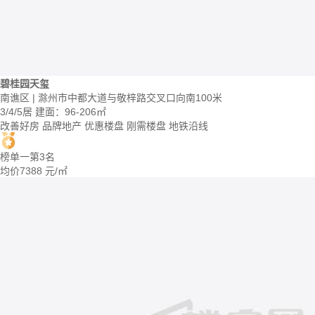
碧桂园天玺
南谯区 | 滁州市中都大道与敬梓路交叉口向南100米
3/4/5居
建面：96-206㎡
改善好房
品牌地产
优惠楼盘
刚需楼盘
地铁沿线
榜单一第3名
均价
7388
元/㎡