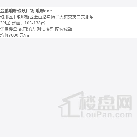
金鹏琅琊玖玖广场.琅琊one
琅琊区 | 琅琊新区金山路与扬子大道交叉口东北角
3/4居
建面：105-138㎡
优惠楼盘
花园洋房
刚需楼盘
配套成熟
均价
7000
元/㎡