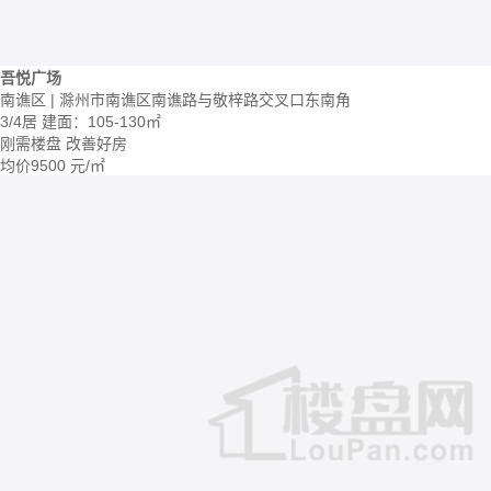
吾悦广场
南谯区 | 滁州市南谯区南谯路与敬梓路交叉口东南角
3/4居
建面：105-130㎡
刚需楼盘
改善好房
均价
9500
元/㎡