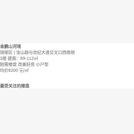
金鹏山河境
琅琊区 | 宝山路与世纪大道交叉口西南侧
3居
建面：89-112㎡
刚需楼盘
改善好房
小户型
均价
8200
元/㎡
最受关注的楼盘