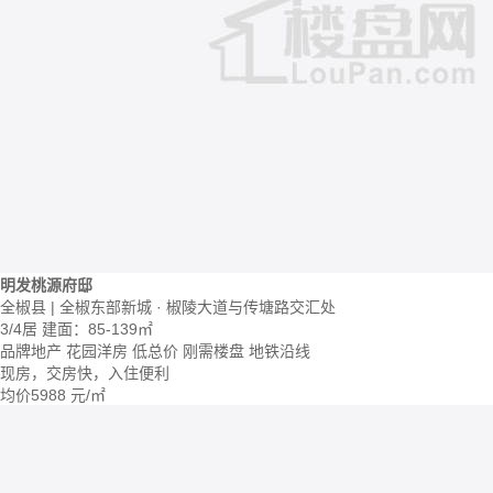
明发桃源府邸
全椒县 | 全椒东部新城 · 椒陵大道与传塘路交汇处
3/4居
建面：85-139㎡
品牌地产
花园洋房
低总价
刚需楼盘
地铁沿线
现房，交房快，入住便利
均价
5988
元/㎡