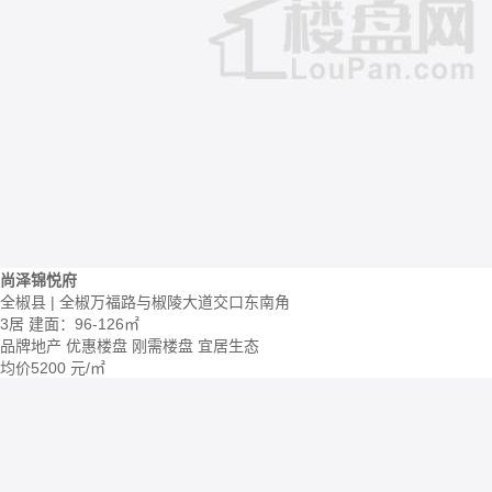
尚泽锦悦府
全椒县 | 全椒万福路与椒陵大道交口东南角
3居
建面：96-126㎡
品牌地产
优惠楼盘
刚需楼盘
宜居生态
均价
5200
元/㎡