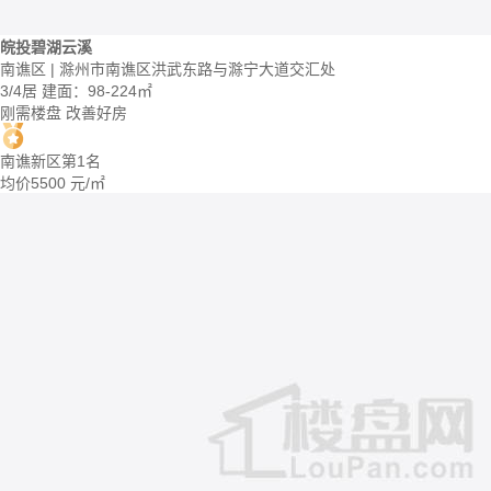
皖投碧湖云溪
南谯区 | 滁州市南谯区洪武东路与滁宁大道交汇处
3/4居
建面：98-224㎡
刚需楼盘
改善好房
南谯新区第1名
均价
5500
元/㎡