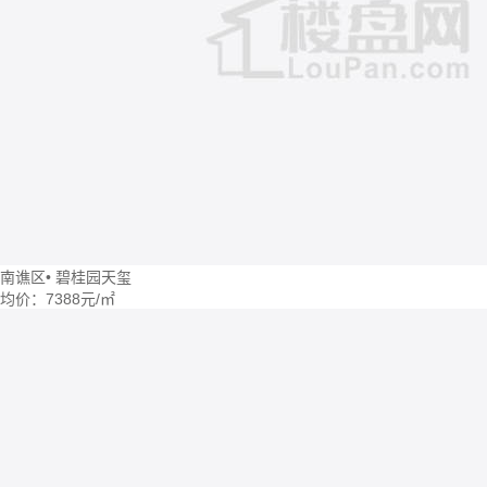
南谯区
•
碧桂园天玺
均价：
7388元/㎡