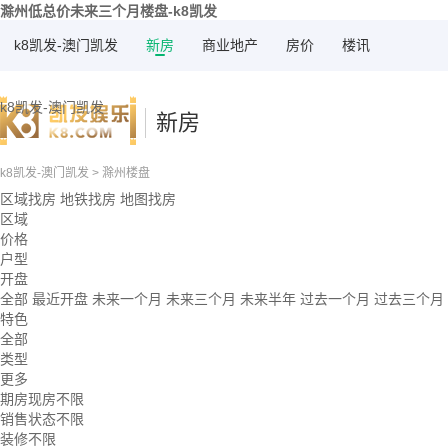
滁州低总价未来三个月楼盘-k8凯发
k8凯发-澳门凯发
新房
商业地产
房价
楼讯
k8凯发-澳门凯发
新房
k8凯发-澳门凯发
>
滁州楼盘
区域找房
地铁找房
地图找房
区域
价格
户型
开盘
全部
最近开盘
未来一个月
未来三个月
未来半年
过去一个月
过去三个月
特色
全部
类型
更多
期房现房不限
销售状态不限
装修不限