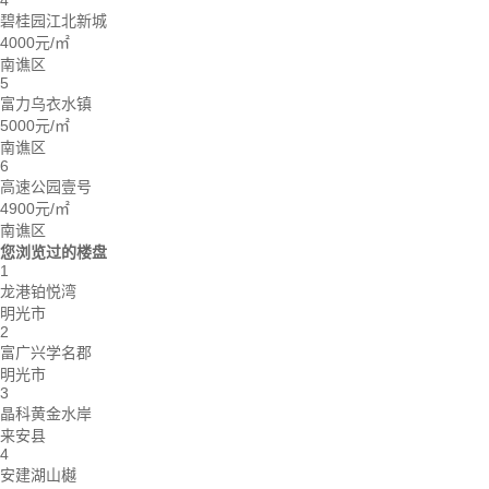
4
碧桂园江北新城
4000元/㎡
南谯区
5
富力乌衣水镇
5000元/㎡
南谯区
6
高速公园壹号
4900元/㎡
南谯区
您浏览过的楼盘
1
龙港铂悦湾
明光市
2
富广兴学名郡
明光市
3
晶科黄金水岸
来安县
4
安建湖山樾