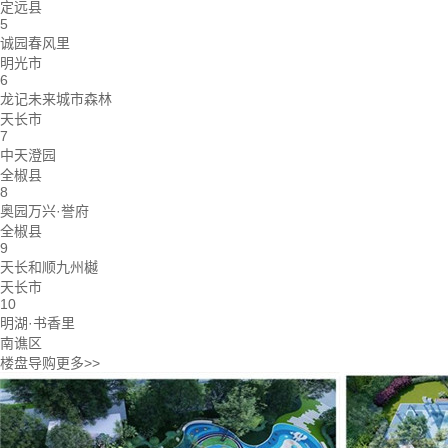
定远县
5
诚园春风里
明光市
6
龙记未来城市森林
天长市
7
中天澄园
全椒县
8
奥园万兴·誉府
全椒县
9
天长和顺九州樾
天长市
10
明湖·书香里
南谯区
楼盘导购
更多>>