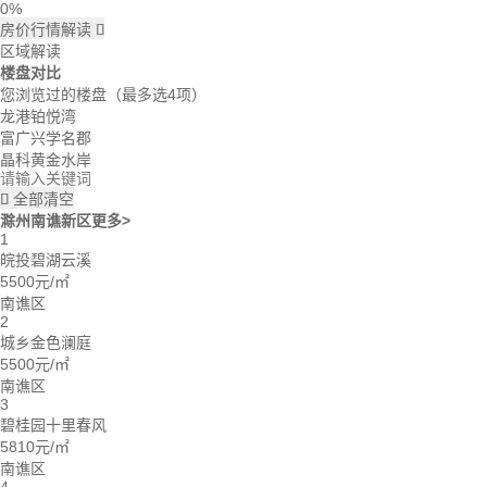
0%
房价行情解读

区域解读
楼盘对比
您浏览过的楼盘
（最多选4项）
龙港铂悦湾
富广兴学名郡
晶科黄金水岸
全部清空

滁州南谯新区
更多>
1
皖投碧湖云溪
5500元/㎡
南谯区
2
城乡金色澜庭
5500元/㎡
南谯区
3
碧桂园十里春风
5810元/㎡
南谯区