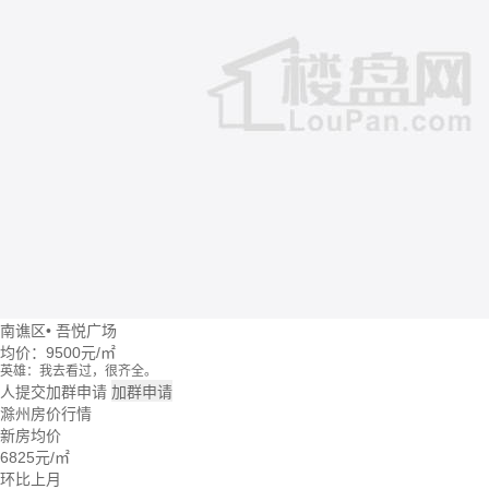
南谯区
•
吾悦广场
均价：
9500元/㎡
英雄：我去看过，很齐全。
牛转乾坤：这个楼盘价格波动大么？
人提交加群申请
加群申请
回忆：我建议你们去楼盘看看。
滁州房价行情
大头：也可以直接咨询置业管家。
新房均价
吃了么：什么时候大家一起去看看。
6825
元/㎡
蓝天：上周我已经签合同了。
雪花飘飘：好的呢。
环比上月