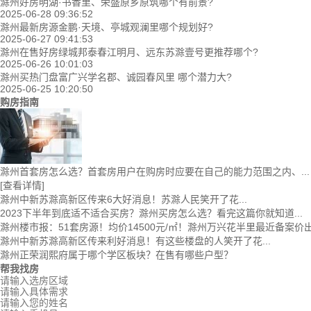
滁州好房明湖·书香里、荣盛原乡原筑哪个有前景?
2025-06-28 09:36:52
滁州最新房源金鹏·天境、亭城观澜里哪个规划好?
2025-06-27 09:41:53
滁州在售好房绿城邦泰春江明月、远东苏滁壹号更推荐哪个?
2025-06-26 10:01:03
滁州买热门盘富广兴学名郡、诚园春风里 哪个潜力大?
2025-06-25 10:20:50
购房指南
滁州首套房怎么选？首套房用户在购房时应要在自己的能力范围之内、...
[查看详情]
滁州中新苏滁高新区传来6大好消息！苏滁人民笑开了花...
2023下半年到底适不适合买房？滁州买房怎么选？看完这篇你就知道...
滁州楼市报：51套房源！均价14500元/㎡！滁州万兴花半里最近备案价
滁州中新苏滁高新区传来利好消息！有这些楼盘的人笑开了花...
滁州正荣润熙府属于哪个学区板块？在售有哪些户型？
帮我找房