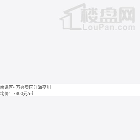
南谯区
•
万兴奥园江海亭川
均价：
7800元/㎡