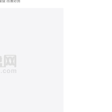
楼盘
改善好房