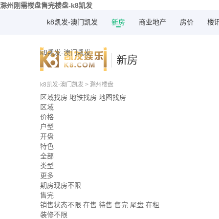
滁州刚需楼盘售完楼盘-k8凯发
k8凯发-澳门凯发
新房
商业地产
房价
楼
k8凯发-澳门凯发
新房
k8凯发-澳门凯发
>
滁州楼盘
区域找房
地铁找房
地图找房
区域
价格
户型
开盘
特色
全部
类型
更多
期房现房不限
售完
销售状态不限
在售
待售
售完
尾盘
在租
装修不限