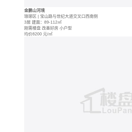
金鹏山河境
琅琊区 | 宝山路与世纪大道交叉口西南侧
3居
建面：89-112㎡
刚需楼盘
改善好房
小户型
均价
8200
元/㎡