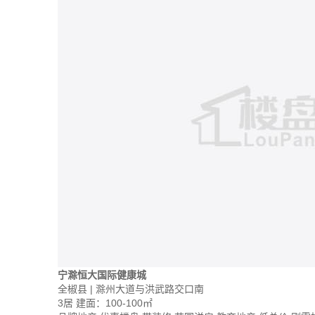
宁滁恒大国际健康城
全椒县 | 滁州大道与洪武路交口南
3居
建面：100-100㎡