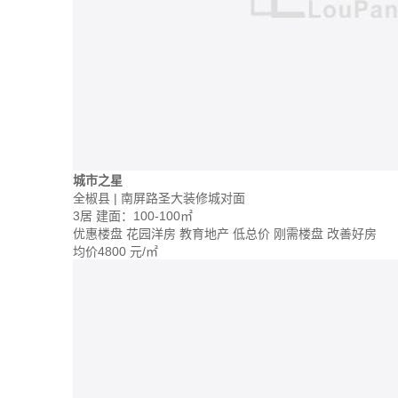
城市之星
全椒县 | 南屏路圣大装修城对面
3居
建面：100-100㎡
优惠楼盘
花园洋房
教育地产
低总价
刚需楼盘
改善好房
均价
4800
元/㎡