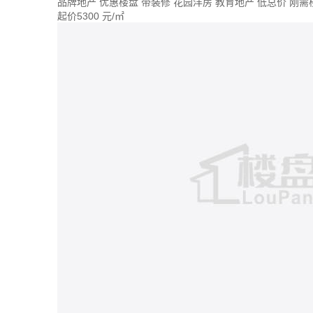
品牌地产
优惠楼盘
带装修
花园洋房
教育地产
低总价
刚需
起价
5300
元/㎡