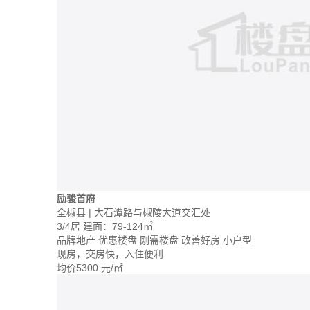
励骏首府
全椒县 | 大石潭路与椒陵大道交汇处
3/4居
建面：79-124㎡
品牌地产
优惠楼盘
刚需楼盘
改善好房
小户型
现房，交房快，入住便利
均价
5300
元/㎡