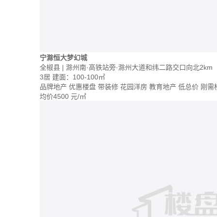
宁滁恒大梦幻城
全椒县 | 滁州南·高铁站旁·滁州大道和纬二路交口向北2km
3居
建面：100-100㎡
品牌地产
优惠楼盘
带装修
花园洋房
教育地产
低总价
刚需
均价
4500
元/㎡