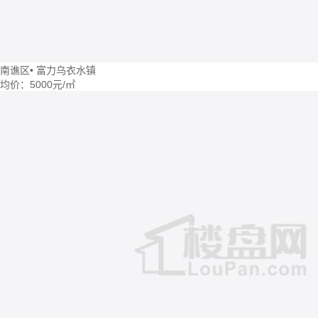
南谯区
•
富力乌衣水镇
均价：
5000元/㎡