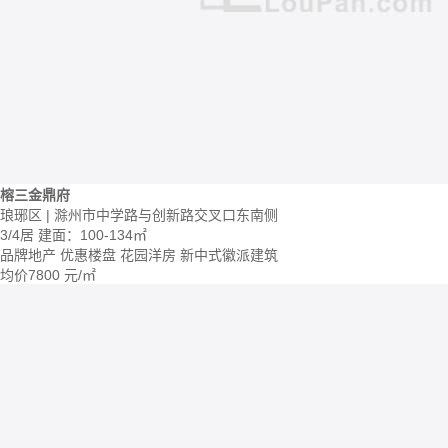
榕三金鼎府
琅琊区 | 滁州市中学路与创新路交叉口东南侧
3/4居
建面：100-134㎡
品牌地产
优惠楼盘
花园洋房
新中式徽派建筑
均价
7800
元/㎡