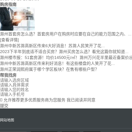
购房指南
滁州首套房怎么选？首套房用户在购房时应要在自己的能力范围之内、...
[查看详情]
滁州中新苏滁高新区传来6大好消息！苏滁人民笑开了花...
2023下半年到底适不适合买房？滁州买房怎么选？看完这篇你就知道...
滁州楼市报：51套房源！均价14500元/㎡！滁州万兴花半里最近备案价
滁州中新苏滁高新区传来利好消息！有这些楼盘的人笑开了花...
滁州正荣润熙府属于哪个学区板块？在售有哪些户型？
帮我找房
允许推荐更多优质服务商为您服务
我已阅读并同意

提交
网站地图