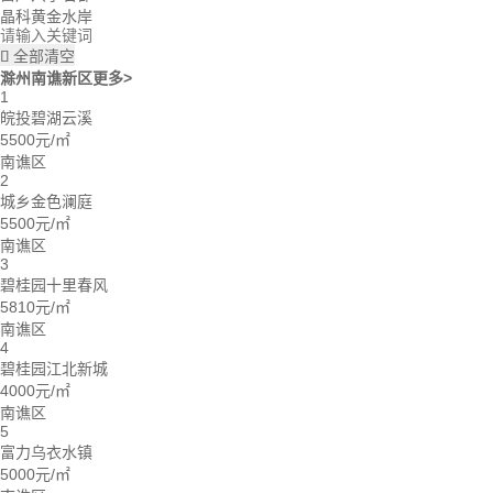
晶科黄金水岸
全部清空

滁州南谯新区
更多>
1
皖投碧湖云溪
5500元/㎡
南谯区
2
城乡金色澜庭
5500元/㎡
南谯区
3
碧桂园十里春风
5810元/㎡
南谯区
4
碧桂园江北新城
4000元/㎡
南谯区
5
富力乌衣水镇
5000元/㎡