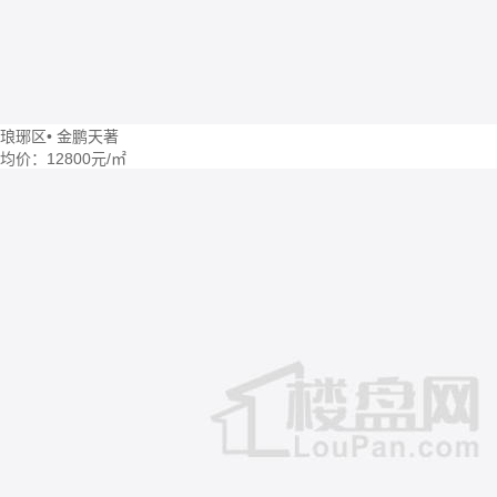
琅琊区
•
金鹏天著
均价：
12800元/㎡