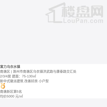
富力乌衣水镇
南谯区 | 滁州市南谯区乌衣镇洪武路与康泰路交汇处
2/3/4居
建面：75-130㎡
新中式徽派建筑
改善好房
小户型
南谯新区第5名
均价
5000
元/㎡