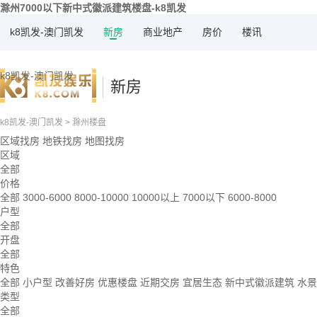
滁州7000以下新中式徽派建筑楼盘-k8凯发
k8凯发-澳门凯发
新房
商业地产
房价
楼讯
k8凯发-澳门凯发
新房
k8凯发-澳门凯发
>
滁州楼盘
区域找房
地铁找房
地图找房
区域
全部
价格
全部
3000-6000
8000-10000
10000以上
7000以下
6000-8000
户型
全部
开盘
全部
特色
全部
小户型
改善好房
优惠楼盘
近期交房
宜居生态
新中式徽派建筑
水
类型
全部