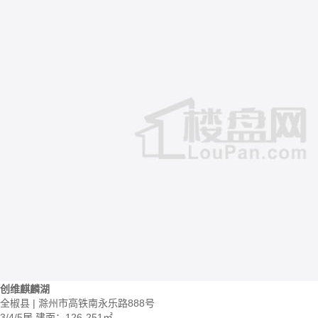
创维麒麟湖
全椒县 | 滁州市高铁南永乐路888号
3/4/5居
建面：126-251㎡