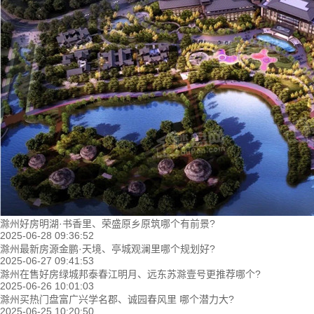
滁州好房明湖·书香里、荣盛原乡原筑哪个有前景?
2025-06-28 09:36:52
滁州最新房源金鹏·天境、亭城观澜里哪个规划好?
2025-06-27 09:41:53
滁州在售好房绿城邦泰春江明月、远东苏滁壹号更推荐哪个?
2025-06-26 10:01:03
滁州买热门盘富广兴学名郡、诚园春风里 哪个潜力大?
2025-06-25 10:20:50