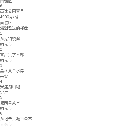
南谯区
6
高速公园壹号
4900元/㎡
南谯区
您浏览过的楼盘
1
龙港铂悦湾
明光市
2
富广兴学名郡
明光市
3
晶科黄金水岸
来安县
4
安建湖山樾
定远县
5
诚园春风里
明光市
6
龙记未来城市森林
天长市