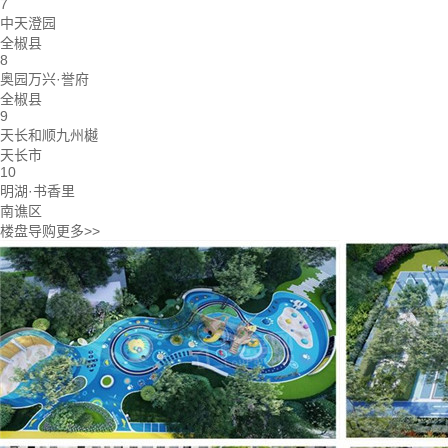
7
中天澄园
全椒县
8
奥园万兴·誉府
全椒县
9
天长和顺九州樾
天长市
10
明湖·书香里
南谯区
楼盘导购
更多>>