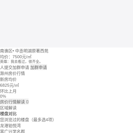
南谯区
•
中丞明湖原著西苑
均价：
7500元/㎡
英雄：我去看过，很齐全。
牛转乾坤：这个楼盘价格波动大么？
人提交加群申请
加群申请
回忆：我建议你们去楼盘看看。
滁州房价行情
大头：也可以直接咨询置业管家。
新房均价
吃了么：什么时候大家一起去看看。
6825
元/㎡
蓝天：上周我已经签合同了。
雪花飘飘：好的呢。
环比上月
0%
房价行情解读

区域解读
楼盘对比
您浏览过的楼盘
（最多选4项）
龙港铂悦湾
富广兴学名郡