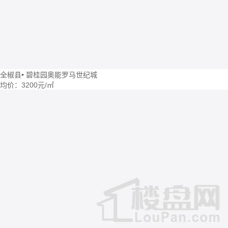
全椒县
•
碧桂园奥能罗马世纪城
均价：
3200元/㎡