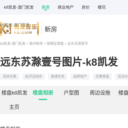
k8凯发-澳门凯发
新房
商业地产
房价
楼讯
k8凯发-澳门凯发
新房
k8凯发-澳门凯发
>
滁州新房
>
琅琊区楼盘
> 远东苏滁壹号
远东苏滁壹号图片-k8凯发
现房在售
经济适用房
普通住宅
品牌地产
优惠楼盘
低总价
楼盘k8凯发
楼盘相册
户型图
周边设施
楼
主页