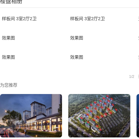
楼盘相册
样板间 3室2厅2卫
样板间 3室2厅2卫
效果图
效果图
效果图
效果图
1/2
为您推荐