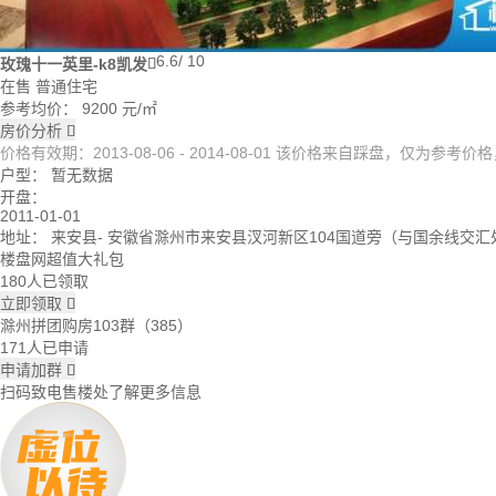
6.6
/ 10
玫瑰十一英里-k8凯发

在售
普通住宅
参考均价：
9200
元/㎡
房价分析

价格有效期：2013-08-06 - 2014-08-01 该价格来自踩盘，仅为参
户型：
暂无数据
开盘：
2011-01-01
地址：
来安县
- 安徽省滁州市来安县汊河新区104国道旁（与国余线交汇
楼盘网超值大礼包
180人已领取
立即领取

滁州拼团购房103群（385）
171人已申请
申请加群

扫码致电售楼处了解更多信息