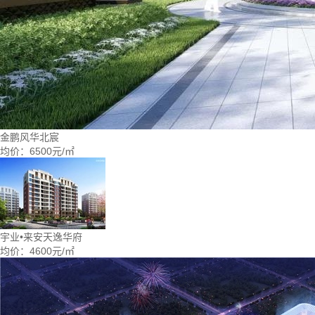
金鹏风华北宸
均价：
6500元/㎡
宇业•来安天逸华府
均价：
4600元/㎡