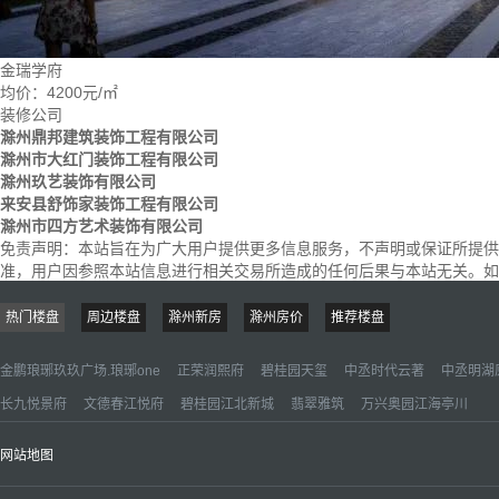
金瑞学府
均价：
4200元/㎡
装修公司
滁州鼎邦建筑装饰工程有限公司
滁州市大红门装饰工程有限公司
滁州玖艺装饰有限公司
来安县舒饰家装饰工程有限公司
滁州市四方艺术装饰有限公司
免责声明：
本站旨在为广大用户提供更多信息服务，不声明或保证所提供
准，用户因参照本站信息进行相关交易所造成的任何后果与本站无关。如楼盘信息
热门楼盘
周边楼盘
滁州新房
滁州房价
推荐楼盘
金鹏琅琊玖玖广场.琅琊one
正荣润熙府
碧桂园天玺
中丞时代云著
中丞明湖
长九悦景府
文德春江悦府
碧桂园江北新城
翡翠雅筑
万兴奥园江海亭川
网站地图