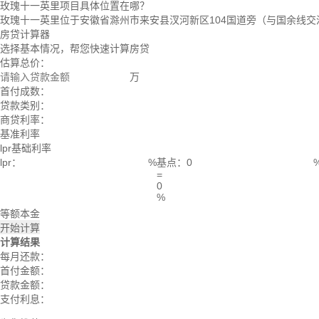
玫瑰十一英里项目具体位置在哪？
玫瑰十一英里位于安徽省滁州市来安县汊河新区104国道旁（与国余线交
房贷计算器
选择基本情况，帮您快速计算房贷
估算总价：
万
首付成数：
贷款类别：
商贷利率：
基准利率
lpr基础利率
lpr：
%
基点：
=
0
%
等额本金
开始计算
计算结果
每月还款：
首付金额：
贷款金额：
支付利息：