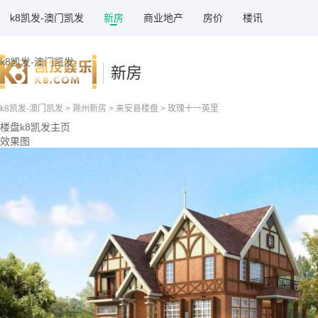
k8凯发-澳门凯发
新房
商业地产
房价
楼讯
k8凯发-澳门凯发
新房
k8凯发-澳门凯发
>
滁州新房
>
来安县楼盘
> 玫瑰十一英里
楼盘k8凯发主页
效果图