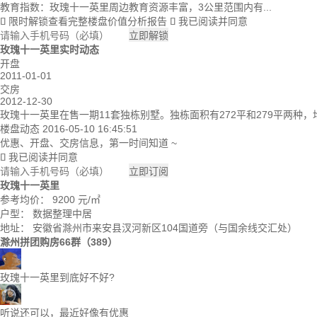
教育指数：玫瑰十一英里周边教育资源丰富，3公里范围内有...
限时解锁查看完整楼盘价值分析报告
我已阅读并同意


立即解锁
玫瑰十一英里实时动态
开盘
2011-01-01
交房
2012-12-30
玫瑰十一英里在售一期11套独栋别墅。独栋面积有272平和279平两种，
楼盘动态
2016-05-10 16:45:51
优惠、开盘、交房信息，第一时间知道 ~
我已阅读并同意

立即订阅
玫瑰十一英里
参考均价：
9200
元/㎡
户型：
数据整理中居
地址：
安徽省滁州市来安县汊河新区104国道旁（与国余线交汇处）
滁州拼团购房66群（389）
玫瑰十一英里到底好不好?
听说还可以，最近好像有优惠