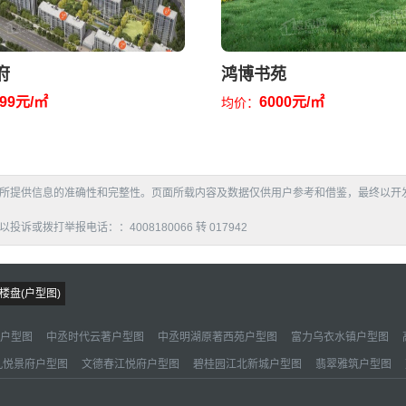
府
鸿博书苑
999元/㎡
6000元/㎡
均价：
所提供信息的准确性和完整性。页面所载内容及数据仅供用户参考和借鉴，最终以开
拨打举报电话：：4008180066 转 017942
楼盘(户型图)
户型图
中丞时代云著户型图
中丞明湖原著西苑户型图
富力乌衣水镇户型图
九悦景府户型图
文德春江悦府户型图
碧桂园江北新城户型图
翡翠雅筑户型图