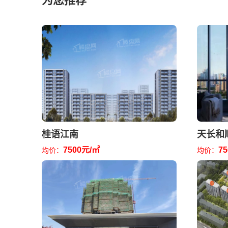
为您推荐
桂语江南
天长和
7500元/㎡
7
均价：
均价：