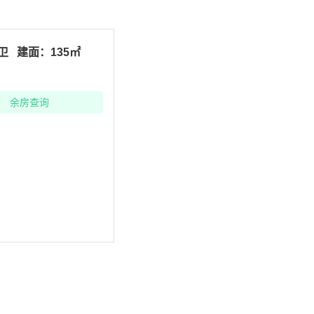
2卫
建面：135㎡
余房查询