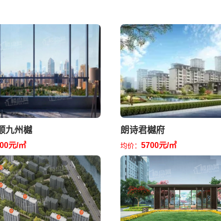
顺九州樾
朗诗君樾府
500元/㎡
5700元/㎡
均价：