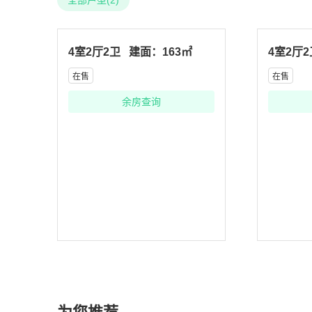
全部户型(2)
4室2厅2卫
建面：163㎡
4室2厅
在售
在售
余房查询