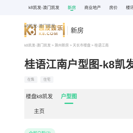
k8凯发-澳门凯发
新房
商业地产
房价
楼
k8凯发-澳门凯发
新房
k8凯发-澳门凯发
>
滁州新房
>
天长市楼盘
> 桂语江南
桂语江南户型图-k8凯
在售
住宅
楼盘k8凯发
户型图
主页