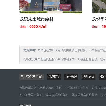
龙记未来城市森林
龙悦华
6000元/㎡
4
均价：
均价：
免责声明：
本站旨在为广大用户提供更多信息服务，不声明或保证
行相关交易所造成的任何后果与本站无关。如楼盘信息有误，您可以投诉或
热门楼盘(户型图)
周边楼盘
滁州新房
滁州房价
推荐
金鹏琅琊玖玖广场.琅琊one户型图
正荣润熙府户型图
碧桂园天玺
万兴花半里户型图
国建理想湾户型图
雅居乐御宾府户型图
长