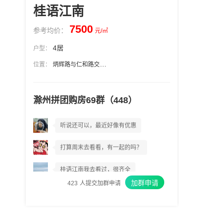
桂语江南
7500
参考均价：
元/㎡
4居
户型：
位置：
炳辉路与仁和路交汇处
滁州拼团购房69群（448）
桂语江南到底好不好?
听说还可以，最近好像有优惠
打算周末去看看，有一起的吗？
桂语江南我去看过，很齐全
加群申请
423
人提交加群申请
我上周已经交了意向金
我建议你们都去看看