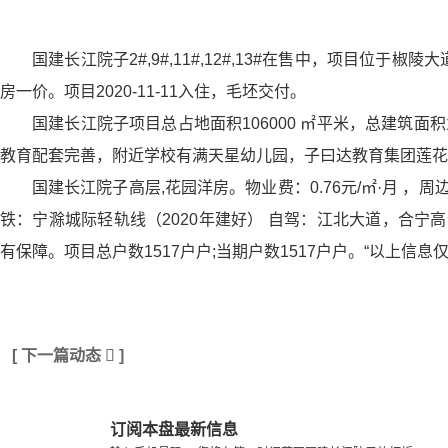
国建长江院子2#,9#,11#,12#,13#在售中，项目位于
房一价。项目2020-11-11入住，毛坯交付。
国建长江院子项目总占地面积106000 ㎡平米，总建筑面积为2
教育配套完善，附近学校有满天星幼儿园，子曰达教育集团莲花
国建长江院子高层,花园洋房。物业费：0.76元/㎡·月 ，
铁：宁滁城际轻轨线（2020年建好） 自驾：江北大道，合
有保障。项目总户数1517户户;当期户数1517户户。“以上信
[ 下一篇动态

]
订阅本盘最新信息