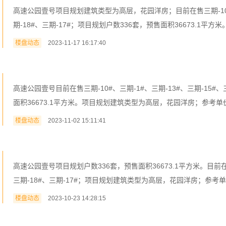
高速公园壹号项目规划建筑类型为高层，花园洋房；目前在售三期-10#、三
期-18#、三期-17#；项目规划户数336套，预售面积36673.1平方米。
楼盘动态
2023-11-17 16:17:40
高速公园壹号目前在售三期-10#、三期-1#、三期-13#、三期-15#、
面积36673.1平方米。项目规划建筑类型为高层，花园洋房；参考单价49
楼盘动态
2023-11-02 15:11:41
高速公园壹号项目规划户数336套，预售面积36673.1平方米。目前在售三
三期-18#、三期-17#；项目规划建筑类型为高层，花园洋房；参考单价49
楼盘动态
2023-10-23 14:28:15