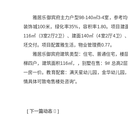
雅居乐御宾府主力户型98-140㎡3-4室，参考
装饰城100米，绿化率35%，容积率1.80。项目建
116㎡（3室2厅2卫）、建面140㎡（4室2厅4卫
坯交付。项目配置雅生活，物业管理费0.77。
雅居乐御宾府建筑类型：住宅、普通住宅，楼层状
梯四户，建筑面积116㎡，，别墅在售：9# 总高2
一房一价。教育配套：满天星幼儿园，金华幼儿园，
情具体可致电售楼处咨询”。
[ 下一篇动态

]