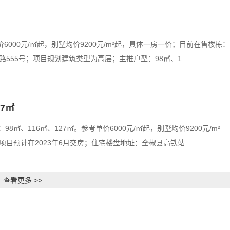
6000元/㎡起，别墅均价9200元/m²起，具体一房一价；目前在售楼栋：
555号；项目规划建筑类型为高层；主推户型：98㎡、1......
7㎡
、116㎡、127㎡。参考单价6000元/㎡起，别墅均价9200元/m²
目预计在2023年6月交房；住宅楼盘地址：全椒县高铁站......
查看更多 >>