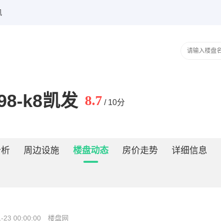
讯
8-k8凯发
8.7
/ 10分
分析
周边设施
楼盘动态
房价走势
详细信息
-23 00:00:00
楼盘网