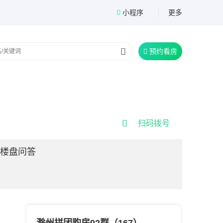
小程序
更多


预约看房


扫码拨号
楼盘问答