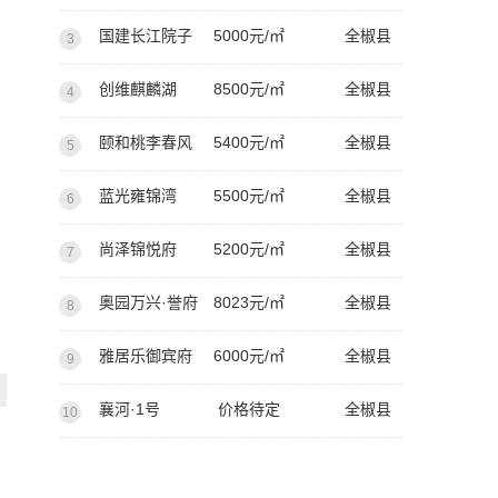
国建长江院子
5000元/㎡
全椒县
3
创维麒麟湖
8500元/㎡
全椒县
4
颐和桃李春风
5400元/㎡
全椒县
5
蓝光雍锦湾
5500元/㎡
全椒县
6
尚泽锦悦府
5200元/㎡
全椒县
7
奥园万兴·誉府
8023元/㎡
全椒县
8
雅居乐御宾府
6000元/㎡
全椒县
9
襄河·1号
价格待定
全椒县
10