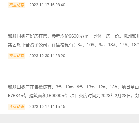
楼盘动态
2023-11-17 16:08:40
和顺国樾府好房在售，参考均价6600元/㎡，具体一房一价。滁州
集团旗下全资子公司，在售楼栋有：3#、10#、9#、13#、12#、18
楼盘动态
2023-10-30 14:38:20
和顺国樾府在售楼栋有：3#、10#、9#、13#、12#、18#；
57634㎡，建筑面积160000㎡；项目交房时间为2023年2月28日。好房
楼盘动态
2023-10-17 14:15:15