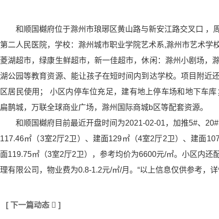
和顺国樾府位于滁州市琅琊区黄山路与新安江路交叉口 ，
第二人民医院，学校：滁州城市职业学院艺术系,滁州市艺术学
菱湖超市，绿康生鲜超市，新一佳超市，休闲：滁州小剧场，
湖公园等教育资源、能让孩子在短时间内到达学校。项目附近
区居民使用； 小区内停车位充足，建有地上停车场和地下车库
扁鹊城，万联全球商业广场，滁州国际商城b区等配套资源。 
和顺国樾府目前最近开盘时间为2021-02-01，加推5#、20
117.46㎡（3室2厅2卫）、建面129㎡（4室2厅2卫）、建面1
面119.75㎡（3室2厅2卫），参考均价为6600元/㎡。小
理有限公司，物业费为0.8-1.2元/㎡/月。“以上信息仅供参考
[ 下一篇动态

]