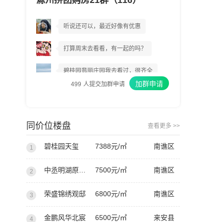
滁州拼团购房21群（116）
碧桂园翡丽庄园到底好不好?
听说还可以，最近好像有优惠
打算周末去看看，有一起的吗？
碧桂园翡丽庄园我去看过，很齐全
加群申请
499
人提交加群申请
我上周已经交了意向金
我建议你们都去看看
同价位楼盘
查看更多 >>
碧桂园天玺
7388元/㎡
南谯区
1
中丞明湖原著西苑
7500元/㎡
南谯区
2
荣盛锦绣观邸
6800元/㎡
南谯区
3
金鹏风华北宸
6500元/㎡
来安县
4