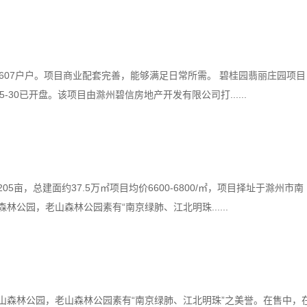
2607户户。项目商业配套完善，能够满足日常所需。 碧桂园翡丽庄园项目
-30已开盘。该项目由滁州碧信房地产开发有限公司打......
5亩，总建面约37.5万㎡项目均价6600-6800/㎡，项目择址于滁州市南
公园，老山森林公园素有“南京绿肺、江北明珠......
山森林公园，老山森林公园素有“南京绿肺、江北明珠”之美誉。在售中，