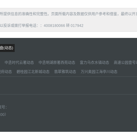
所提供信息的准确性和完整性。页面所载内容及数据仅供用户参考和借鉴，最终以开
拨打举报电话：：4008180066 转 017942
盘(动态)
中丞时代云著动态
中丞明湖原著西苑动态
富力乌衣水镇动态
高速公园壹号
悦府动态
碧桂园江北新城动态
翡翠雅筑动态
万兴奥园江海亭川动态
备案号：
:00）