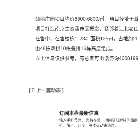
翡丽庄园
项目均价6600-6800/㎡，项目择址
项目打造南京生态涵养区概念，紧邻着江北老山
在售中，在售楼栋：28#  面积125㎡，占地约2
由48栋双拼10栋叠拼16栋高层组成。
以上信息仅供参考，有意者可电话咨询400819925
[

上一篇动态 ]
订阅本盘最新信息
输入手机号码， 您将在第一时间获取碧桂园翡
折，降价，开盘，等楼盘动态信息。