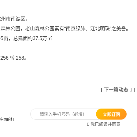
于滁州市南谯区，
森林公园，老山森林公园素有“南京绿肺、江北明珠”之美誉。
05亩，总建面约37.5万㎡
6 转 258。
[ 下一篇动态

]
立即订阅
丽庄园的打
我已阅读并同意
