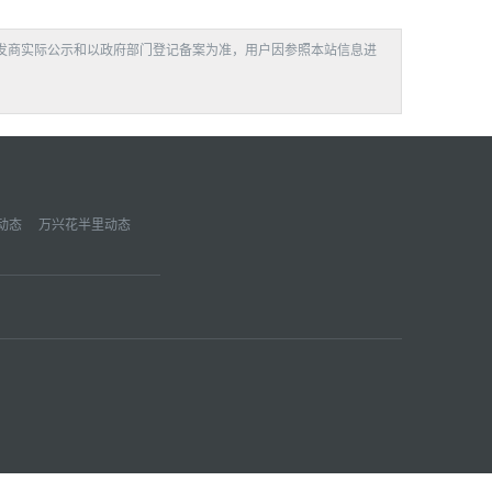
发商实际公示和以政府部门登记备案为准，用户因参照本站信息进
动态
万兴花半里动态