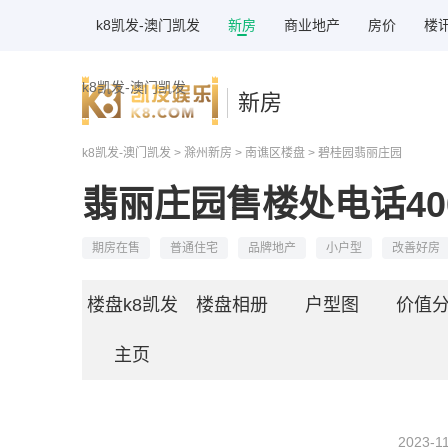
k8凯发-澳门凯发
新房
商业地产
房价
楼
k8凯发-澳门凯发
新房
k8凯发-澳门凯发
>
滁州新房
>
南谯区楼盘
> 碧桂园翡丽庄园
翡丽庄园售楼处电话40081
期房在售
普通住宅
品牌地产
小户型
改善好房
楼盘k8凯发
楼盘相册
户型图
价值
主页
2023-11