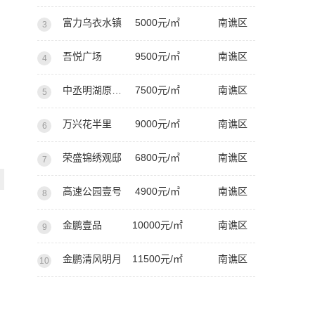
富力乌衣水镇
5000元/㎡
南谯区
3
吾悦广场
9500元/㎡
南谯区
4
中丞明湖原著西苑
7500元/㎡
南谯区
5
万兴花半里
9000元/㎡
南谯区
6
荣盛锦绣观邸
6800元/㎡
南谯区
7
高速公园壹号
4900元/㎡
南谯区
8
金鹏壹品
10000元/㎡
南谯区
9
金鹏清风明月
11500元/㎡
南谯区
10