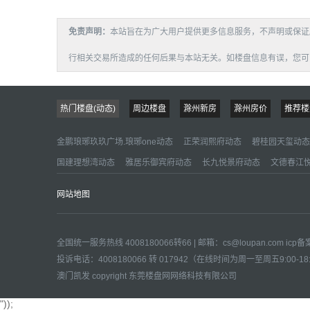
免责声明：
本站旨在为广大用户提供更多信息服务，不声明或保证
行相关交易所造成的任何后果与本站无关。如楼盘信息有误，您可以投诉或
热门楼盘(动态)
周边楼盘
滁州新房
滁州房价
推荐楼
金鹏琅琊玖玖广场.琅琊one动态
正荣润熙府动态
碧桂园天玺动态
国建理想湾动态
雅居乐御宾府动态
长九悦景府动态
文德春江
网站地图
全国统一服务热线 4008180066转66 | 邮箱：
cs@loupan.com
icp
投诉电话：4008180066 转 017942（在线时间为周一至周五9:00-18
澳门凯发 copyright 东莞楼盘网网络科技有限公司
"));