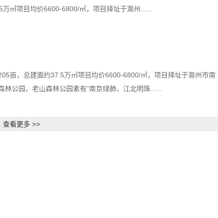
㎡项目均价6600-6800/㎡，项目择址于滁州......
5亩，总建面约37.5万㎡项目均价6600-6800/㎡，项目择址于滁州市南
公园，老山森林公园素有“南京绿肺、江北明珠......
查看更多 >>