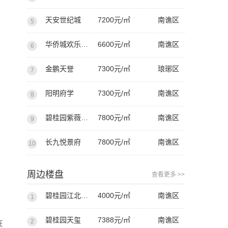
天安世纪城
7200元/㎡
南谯区
5
华侨城欢乐明湖
6600元/㎡
南谯区
6
金鹏天誉
7300元/㎡
琅琊区
7
阳明府学
7300元/㎡
南谯区
8
碧桂园紫薇天悦
7800元/㎡
南谯区
9
长九悦景府
7800元/㎡
南谯区
10
周边楼盘
查看更多 >>
碧桂园江北新城
4000元/㎡
南谯区
1
碧桂园天玺
7388元/㎡
南谯区
2
在