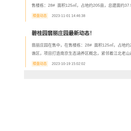
售楼栋：28# 面积125㎡，占地约205亩，总建面约37.5万
楼盘动态
2023-11-01 14:46:38
碧桂园翡丽庄园最新动态！
翡丽庄园在售中，在售楼栋：28# 面积125㎡，占地约20
谯区，项目打造南京生态涵养区概念，紧邻着江北老山森林
楼盘动态
2023-10-19 15:02:02