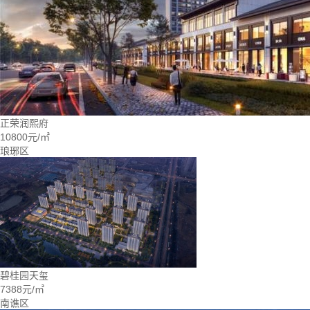
正荣润熙府
10800元/㎡
琅琊区
碧桂园天玺
7388元/㎡
南谯区