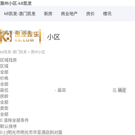
滁州小区-k8凯发
k8凯发-澳门凯发
新房
商业地产
房价
楼讯
k8凯发-澳门凯发
小区
k8凯发-澳门凯发
>
滁州小区
区域找房
区域
全部
价格
全部
-
元
确定
房龄
全部
类型
全部
清除全部条件

默认排序
[-]明光市明光市华亚酒店斜对面
