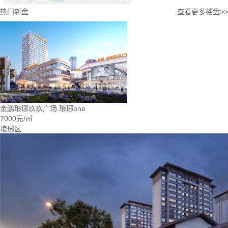
热门新盘
查看更多楼盘>>
金鹏琅琊玖玖广场.琅琊one
7000元/㎡
琅琊区