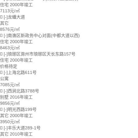
住宅
2000年竣工
7113
元/㎡
[-]龙蟠大道

其它
8576
元/㎡
[-]南谯区新政务中心对面(中都大道以西)

住宅
2000年竣工
8463
元/㎡
[-]琅琊区滁州市琅琊区天长东路157号

住宅
2000年竣工
价格待定
[-]上海北路611号

公寓
7085
元/㎡
[-]西涧北路3788号

别墅
2016年竣工
9856
元/㎡
[-]明光西路199号

其它
2000年竣工
3950
元/㎡
[-]丰乐大道289-1号

其它
2010年竣工