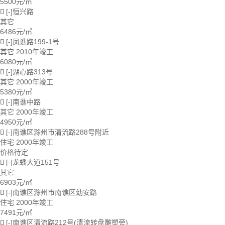
5500
元/㎡
[-]恒兴路

其它
6486
元/㎡
[-]凤谯路199-1号

其它
2010年竣工
6080
元/㎡
[-]湖心路313号

其它
2000年竣工
5380
元/㎡
[-]南谯中路

其它
2000年竣工
4950
元/㎡
[-]南谯区滁州市清流路288号附近

住宅
2000年竣工
价格待定
[-]龙蟠大道151号

其它
6903
元/㎡
[-]南谯区滁州市南谯区幼安路

住宅
2000年竣工
7491
元/㎡
[-]南谯区清流路212号(清流转盘雕塑旁)
