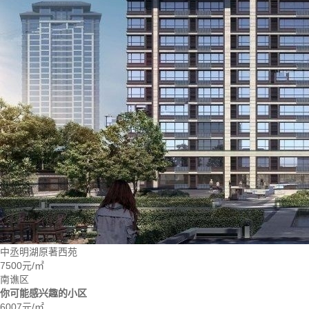
中丞明湖原著西苑
7500元/㎡
南谯区
你可能感兴趣的小区
6007
元/㎡