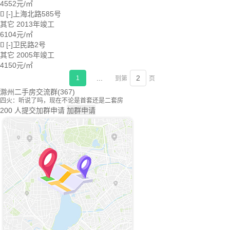
4552
元/㎡
[-]上海北路585号

其它
2013年竣工
6104
元/㎡
[-]卫民路2号

其它
2005年竣工
4150
元/㎡
...
1
到第
页
滁州二手房交流群(367)
四火：听说了吗，现在不论是首套还是二套房
四火：商贷的话最低首付比例都是15%了
200
人提交加群申请
加群申请
慢慢：是嘛，那大大利好买二手房的人吧
俗人。：你们觉得二手房是买毛坯还是带装修的？
无形：看你需要吧，或者急不急着入住
大师哥：看房的时候一定要多关注下小区道路