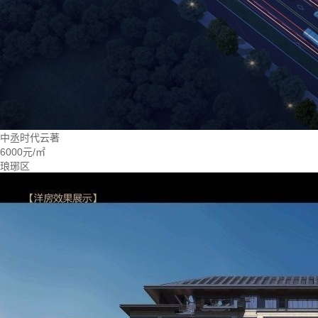
中丞时代云著
6000元/㎡
琅琊区