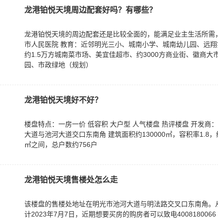
龙港铂悦天境周边配套好吗？有哪些？
龙港铂悦天境的周边配套还是比较全面的，能满足业主生活所需
市人民医院 教育：近邻明光三小、城南小学、城南幼儿园、远翔
约1.5万方城南菜市场、美宜佳超市、约3000方商业街、徽商大
园、市政绿地（规划）
龙港铂悦天境好不好？
楼盘特点：一房一价 低容积 大户型 人气楼盘 热评楼盘 开发商
大道与池河大道交口东南角 建筑面积约130000㎡，容积率1.8，绿
㎡之间，总户数约756户
龙港铂悦天境售楼处怎么走
该楼盘的售楼处地址在明光市池河大道与明法路交叉口东南角。
计2023年7月7日，近期想要买房的购房者可以致电4008180066 