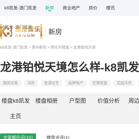
k8凯发-澳门凯发
新房
商业地产
房价
楼讯
k8凯发-澳门凯发
新房
k8凯发-澳门凯发
>
滁州新房
>
明光市楼盘
> 龙港铂悦天境
龙港铂悦天境怎么样-k8凯发
期房在售
洋房
普通住宅
品牌地产
优惠楼盘
花园洋房
楼盘k8凯发
楼盘相册
户型图
价值分析
周
主页
大家都在问(15)
楼盘点评(1)