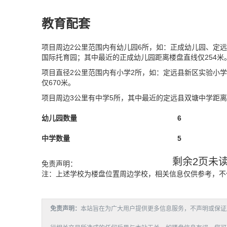
教育配套
项目周边2公里范围内有幼儿园6所，如：正成幼儿园、定
国际托育园；其中最近的正成幼儿园距离楼盘直线仅254米
项目直径2公里范围内有小学2所，如：定远县新区实验小
仅670米。
项目周边3公里有中学5所，其中最近的定远县双塘中学距离
幼儿园数量
6
中学数量
5
剩余2页未
免责声明：
注：上述学校为楼盘位置周边学校，相关信息仅供参考，不
免责声明：
本站旨在为广大用户提供更多信息服务，不声明或保证