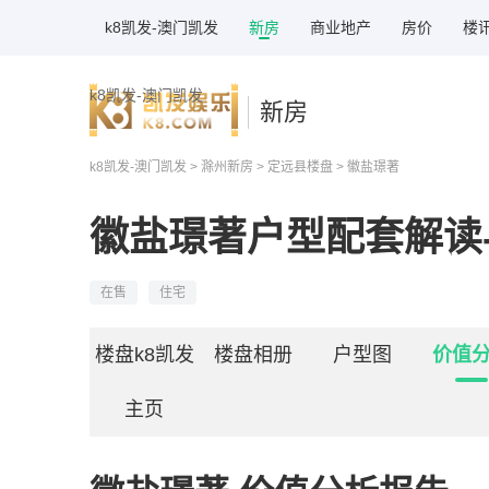
k8凯发-澳门凯发
新房
商业地产
房价
楼
k8凯发-澳门凯发
新房
k8凯发-澳门凯发
>
滁州新房
>
定远县楼盘
> 徽盐璟著
徽盐璟著户型配套解读-
在售
住宅
楼盘k8凯发
楼盘相册
户型图
价值
主页