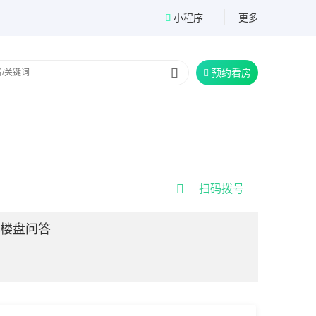
小程序
更多


预约看房


扫码拨号
楼盘问答