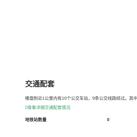
交通配套
楼盘附近1公里内有10个公交车站，9条公交线路经过。其
查看详细交通配套情况

地铁站数量
0