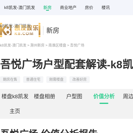
k8凯发-澳门凯发
新房
商业地产
房价
楼讯
k8凯发-澳门凯发
新房
k8凯发-澳门凯发
>
滁州新房
>
南谯区楼盘
> 吾悦广场
吾悦广场户型配套解读-k8
期房在售
普通住宅
刚需楼盘
改善好房
楼盘k8凯发
楼盘相册
户型图
价值分析
周
主页