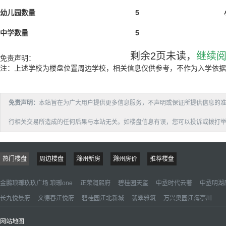
幼儿园数量
5
中学数量
5
剩余2页未读，
继续
免责声明：
注：上述学校为楼盘位置周边学校，相关信息仅供参考，不作为入学依据
免责声明：
本站旨在为广大用户提供更多信息服务，不声明或保证所提供信息的
行相关交易所造成的任何后果与本站无关。如楼盘信息有误，您可以投诉或拨打举报电话：：
热门楼盘
周边楼盘
滁州新房
滁州房价
推荐楼盘
金鹏琅琊玖玖广场.琅琊one
正荣润熙府
碧桂园天玺
中丞时代云著
中丞明湖
长九悦景府
文德春江悦府
碧桂园江北新城
翡翠雅筑
万兴奥园江海亭川
网站地图