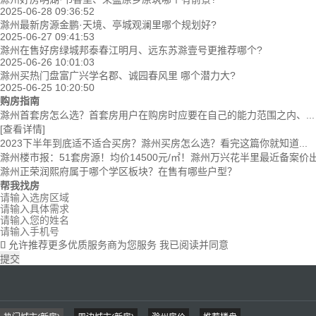
2025-06-28 09:36:52
滁州最新房源金鹏·天境、亭城观澜里哪个规划好?
2025-06-27 09:41:53
滁州在售好房绿城邦泰春江明月、远东苏滁壹号更推荐哪个?
2025-06-26 10:01:03
滁州买热门盘富广兴学名郡、诚园春风里 哪个潜力大?
2025-06-25 10:20:50
购房指南
滁州首套房怎么选？首套房用户在购房时应要在自己的能力范围之内、...
[查看详情]
2023下半年到底适不适合买房？滁州买房怎么选？看完这篇你就知道...
滁州楼市报：51套房源！均价14500元/㎡！滁州万兴花半里最近备案价
滁州正荣润熙府属于哪个学区板块？在售有哪些户型？
帮我找房
允许推荐更多优质服务商为您服务
我已阅读并同意

提交