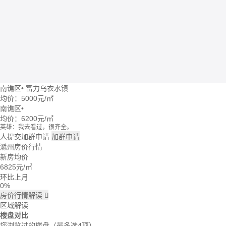
南谯区
•
富力乌衣水镇
均价：
5000元/㎡
南谯区
•
均价：
6200元/㎡
英雄：我去看过，很齐全。
牛转乾坤：这个楼盘价格波动大么？
人提交加群申请
加群申请
回忆：我建议你们去楼盘看看。
滁州房价行情
大头：也可以直接咨询置业管家。
新房均价
吃了么：什么时候大家一起去看看。
6825
元/㎡
蓝天：上周我已经签合同了。
雪花飘飘：好的呢。
环比上月
0%
房价行情解读

区域解读
楼盘对比
您浏览过的楼盘
（最多选4项）