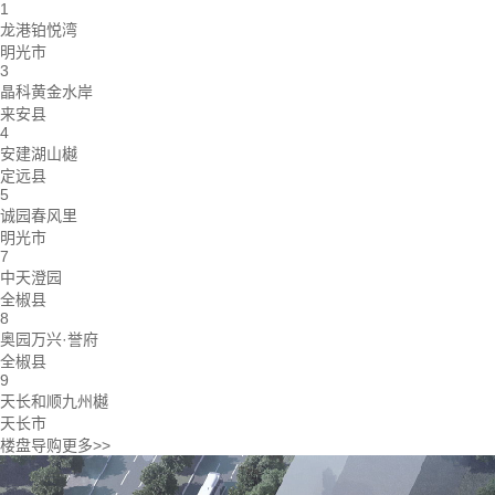
1
龙港铂悦湾
明光市
3
晶科黄金水岸
来安县
4
安建湖山樾
定远县
5
诚园春风里
明光市
7
中天澄园
全椒县
8
奥园万兴·誉府
全椒县
9
天长和顺九州樾
天长市
楼盘导购
更多>>