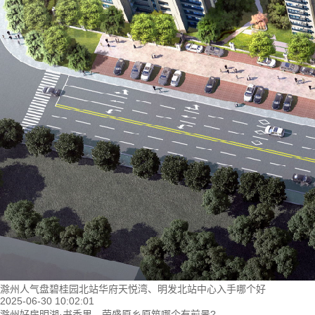
滁州人气盘碧桂园北站华府天悦湾、明发北站中心入手哪个好
2025-06-30 10:02:01
滁州好房明湖·书香里、荣盛原乡原筑哪个有前景?