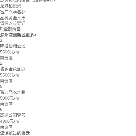
龙港铂悦湾
富广兴学名郡
晶科黄金水岸
全部清空

滁州南谯新区
更多>
1
皖投碧湖云溪
5500元/㎡
南谯区
2
城乡金色澜庭
5500元/㎡
南谯区
5
富力乌衣水镇
5000元/㎡
南谯区
6
高速公园壹号
4900元/㎡
南谯区
您浏览过的楼盘