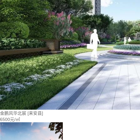
金鹏风华北宸
[来安县]
6500元/㎡