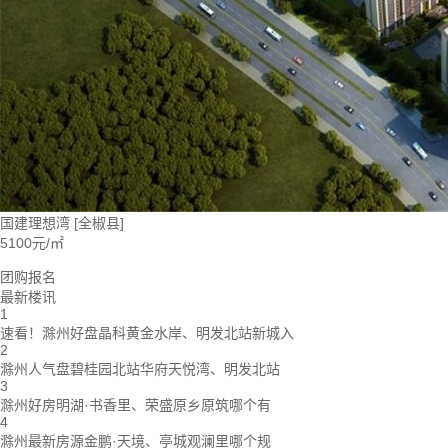
国建理想湾
[全椒县]
5100元/㎡
团购报名
最新楼讯
1
速看！滁州好盘晶科黄金水岸、明发北站新城入
2
滁州人气盘碧桂园北站华府天悦湾、明发北站
3
滁州好房明湖·书香里、荣盛原乡原筑哪个有
4
滁州最新房源金鹏·天境、亭城观澜里哪个规