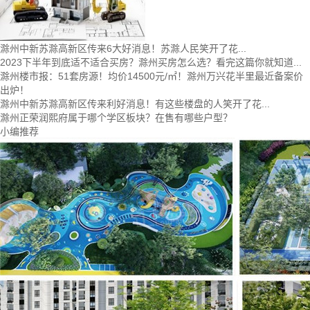
滁州中新苏滁高新区传来6大好消息！苏滁人民笑开了花...
2023下半年到底适不适合买房？滁州买房怎么选？看完这篇你就知道...
滁州楼市报：51套房源！均价14500元/㎡！滁州万兴花半里最近备案价
出炉！
滁州中新苏滁高新区传来利好消息！有这些楼盘的人笑开了花...
滁州正荣润熙府属于哪个学区板块？在售有哪些户型？
小编推荐