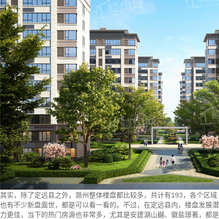
其实，除了定远县之外，滁州整体楼盘都比较多，共计有193，各个区域
也有不少新盘面世，都是可以看一看的。不过，在定远县内，楼盘发展潜
力更佳，当下的热门房源也非常多，尤其是
安建湖山樾
、
徽盐璟著
，都是