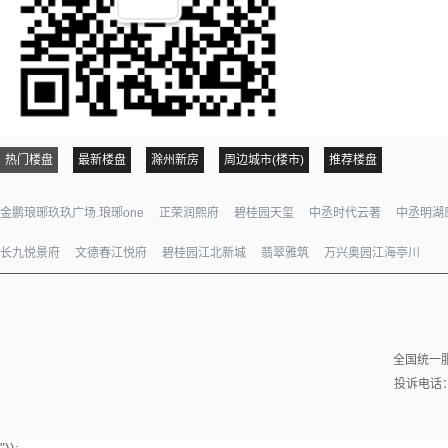
热门楼盘
最新楼盘
滁州新房
周边城市(楼市)
推荐楼盘
金鹏琅琊玖玖广场.琅琊one
正荣润熙府
碧桂园天玺
中丞时代云著
中丞明湖
长九悦景府
文德春江悦府
碧桂园江北新城
翡翠雅筑
万兴奥园江海亭川
全国统一服务
投诉电话：4