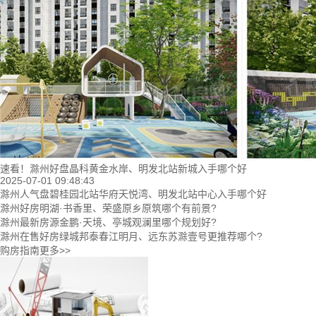
速看！滁州好盘晶科黄金水岸、明发北站新城入手哪个好
2025-07-01 09:48:43
滁州人气盘碧桂园北站华府天悦湾、明发北站中心入手哪个好
滁州好房明湖·书香里、荣盛原乡原筑哪个有前景?
滁州最新房源金鹏·天境、亭城观澜里哪个规划好?
滁州在售好房绿城邦泰春江明月、远东苏滁壹号更推荐哪个?
购房指南
更多>>