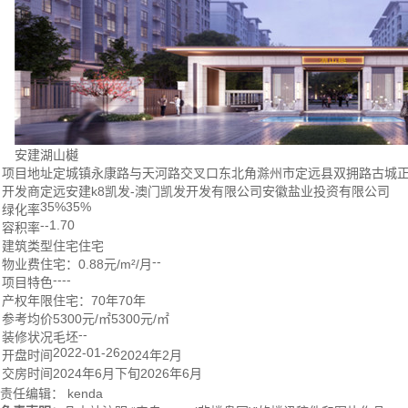
安建湖山樾
项目地址
定城镇永康路与天河路交叉口东北角
滁州市定远县双拥路古城正
开发商
定远安建
k8凯发-澳门凯发
开发有限公司
安徽盐业投资有限公司
35%
35%
绿化率
--
1.70
容积率
建筑类型
住宅
住宅
--
物业费
住宅：0.88元/m²/月
--
--
项目特色
产权年限
住宅：70年
70年
参考均价
5300元/㎡
5300元/㎡
--
装修状况
毛坯
2022-01-26
开盘时间
2024年2月
交房时间
2024年6月下旬
2026年6月
责任编辑： kenda