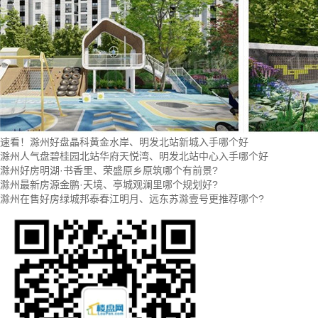
速看！滁州好盘晶科黄金水岸、明发北站新城入手哪个好
滁州人气盘碧桂园北站华府天悦湾、明发北站中心入手哪个好
滁州好房明湖·书香里、荣盛原乡原筑哪个有前景?
滁州最新房源金鹏·天境、亭城观澜里哪个规划好?
滁州在售好房绿城邦泰春江明月、远东苏滁壹号更推荐哪个?