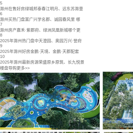
5
滁州在售好房绿城邦泰春江明月、远东苏滁壹
6
滁州买热门盘富广兴学名郡、诚园春风里 哪
7
滁州房产嘉禾·紫郡府、绿洲凤凰新城哪个更
8
2025年滁州热门盘中天澄园、奥园万兴·誉府
9
2025年滁州好房金鹏·天境、金鹏·天郡配套
10
2025年滁州最新房源荣盛原乡原筑、长九悦景
楼盘导购
更多>>