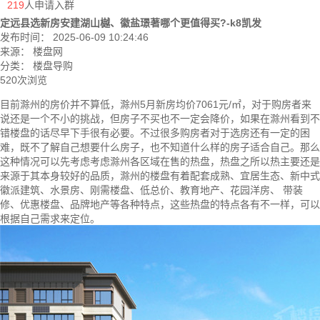
219
人申请入群
定远县选新房安建湖山樾、徽盐璟著哪个更值得买?-k8凯发
发布时间： 2025-06-09 10:24:46
来源： 楼盘网
分类：
楼盘导购
520次浏览
目前滁州的房价并不算低，滁州5月
新房
均价7061元/㎡，对于购房者来
说还是一个不小的挑战，但房子不买也不一定会降价，如果在滁州看到不
错楼盘的话尽早下手很有必要。不过很多购房者对于选房还有一定的困
难，既不了解自己想要什么房子，也不知道什么样的房子适合自己。那么
这种情况可以先考虑考虑滁州各区域在售的热盘，热盘之所以热主要还是
来源于其本身较好的品质，滁州的楼盘有着配套成熟、宜居生态、新中式
徽派建筑、水景房、刚需楼盘、低总价、教育地产、花园洋房、 带装
修、优惠楼盘、品牌地产等各种特点，这些热盘的特点各有不一样，可以
根据自己需求来定位。