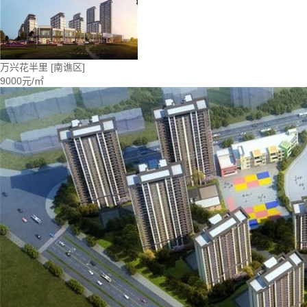
万兴花半里
[南谯区]
9000元/㎡