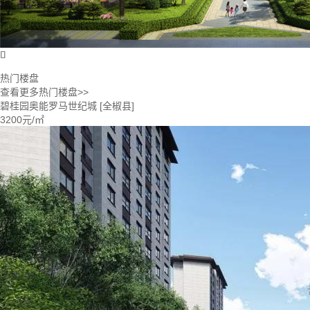

热门楼盘
查看更多热门楼盘>>
碧桂园奥能罗马世纪城
[全椒县]
3200元/㎡