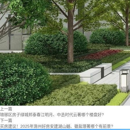
上一篇
琅琊区房子绿城邦泰春江明月、中丞时代云著哪个楼盘好?
下一篇
买房建议！2025年滁州好房安建湖山樾、徽盐璟著哪个有前景?